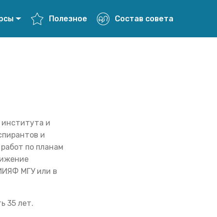
урсы
Полезное
Состав совета
 института и
спирантов и
 работ по планам
тижение
ИИЯФ МГУ или в
 35 лет.