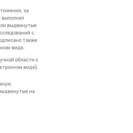
стижения, за
т выполнял
Если выдвинутые
исследований с
одписано также
нном виде.
учной области с
ктронном виде).
евную
 выдвинутые на