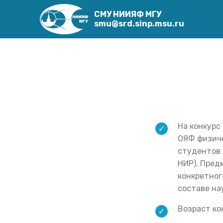
СМУ НИИЯФ МГУ
smu@srd.sinp.msu.ru
На конкурс
ОЯФ физиче
студентов 
НИР). Пред
конкретног
составе на
Возраст ко