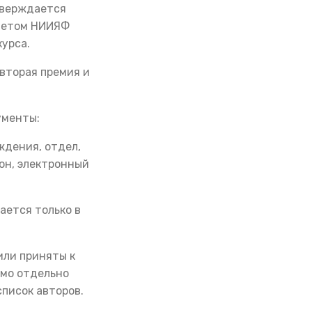
тверждается
оветом НИИЯФ
курса.
вторая премия и
ументы:
ждения, отдел,
он, электронный
ается только в
или приняты к
имо отдельно
писок авторов.