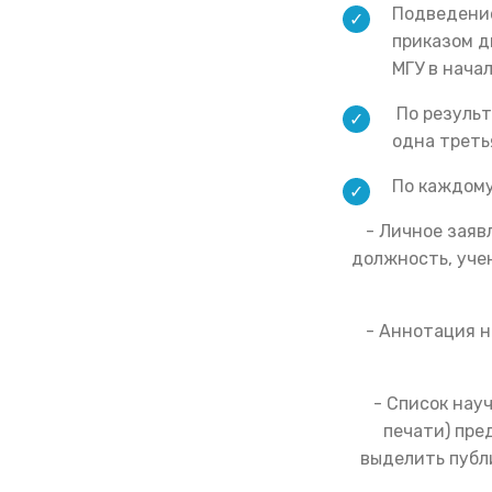
Подведение
приказом 
МГУ в нача
По результ
одна треть
По каждому
- Личное заяв
должность, уче
- Аннотация н
- Список нау
печати) пре
выделить публ