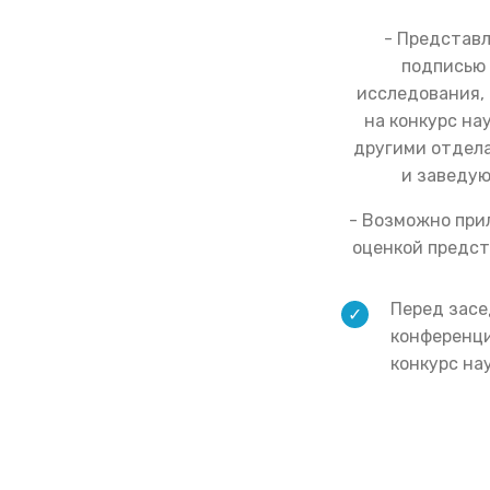
- Представл
подписью 
исследования, 
на конкурс на
другими отдел
и заведую
- Возможно при
оценкой предст
Перед зас
конференци
конкурс на