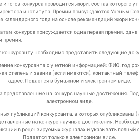
 итогов конкурса проводится жюри, состав которого у
директора института. Премии присуждаются Ученым С
ле календарного года на основе рекомендаций жюри кон
атам конкурса присуждается одна первая премия, одна 
я премия.
 конкурсанту необходимо представить следующие док
ление конкурсанта с учетной информацией: ФИО, год ро
ная степень и звание (если имеются), контактный телеф
адрес. Подается в бумажном и электронном виде.
а представленные на конкурс научные достижения. Под
электронном виде.
чных публикаций конкурсанта, в которых опубликованы (
дставленные на конкурс научные достижения. Необход
икации в рецензируемых журналах и указывать полный с
Подается только в электронном виде.