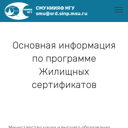
СМУ НИИЯФ МГУ
smu@srd.sinp.msu.ru
Основная информация
по программе
Жилищных
сертификатов
Министерство науки и высшего образования